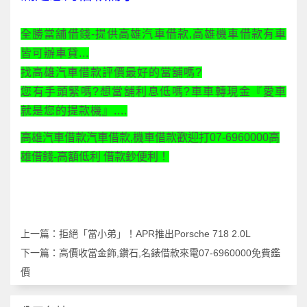
全勝當舖借錢-提供高雄汽車借款,高雄機車借款有車
皆可辦車貸...
找高雄汽車借款評價最好的當舖嗎?
您有手頭緊嗎?想當舖利息低嗎?車車轉現金『愛車
就是您的提款機』....
高雄汽車借款汽車借款,機車借款歡迎打07-6960000高
雄借錢-高額低利 借款鈔便利！
上一篇：
拒絕「當小弟」！APR推出Porsche 718 2.0L
下一篇：
高價收當金飾,鑽石,名錶借款來電07-6960000免費鑑
價