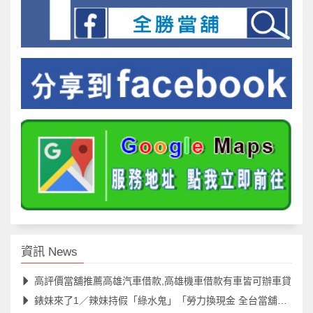
資訊 News
高評價當舖推薦高雄汽車借款,高雄機車借款有車皆可辦車貸
錶妹來了1／辣妹持假「綠水鬼」「勞力換現金 全台當舖發追緝令