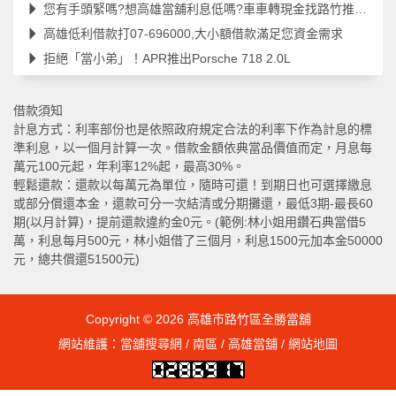
您有手頭緊嗎?想高雄當舖利息低嗎?車車轉現金找路竹推薦當舖
高雄低利借款打07-696000,大小額借款滿足您資金需求
拒絕「當小弟」！APR推出Porsche 718 2.0L
借款須知
計息方式：利率部份也是依照政府規定合法的利率下作為計息的標
準利息，以一個月計算一次。借款金額依典當品價值而定，月息每
萬元100元起，年利率12%起，最高30%。
輕鬆還款：還款以每萬元為單位，隨時可還！到期日也可選擇繳息
或部分償還本金，還款可分一次結清或分期攤還，最低3期-最長60
期(以月計算)，提前還款違約金0元。(範例:林小姐用鑽石典當借5
萬，利息每月500元，林小姐借了三個月，利息1500元加本金50000
元，總共償還51500元)
Copyright © 2026
高雄市路竹區全勝當舖
網站維護：
當舖搜尋網
/
南區
/
高雄當舖
/
網站地圖