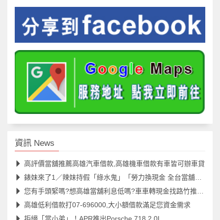
資訊 News
高評價當舖推薦高雄汽車借款,高雄機車借款有車皆可辦車貸
錶妹來了1／辣妹持假「綠水鬼」「勞力換現金 全台當舖發追緝令
您有手頭緊嗎?想高雄當舖利息低嗎?車車轉現金找路竹推薦當舖
高雄低利借款打07-696000,大小額借款滿足您資金需求
拒絕「當小弟」！APR推出Porsche 718 2.0L