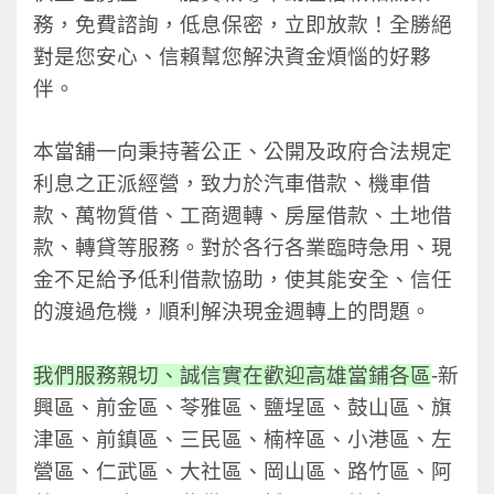
務，免費諮詢，低息保密，立即放款！全勝絕
對是您安心、信賴幫您解決資金煩惱的好夥
伴。
本當舖一向秉持著公正、公開及政府合法規定
利息之正派經營，致力於汽車借款、機車借
款、萬物質借、工商週轉、房屋借款、土地借
款
、
轉貸
等服務。對於各行各業臨時急用、現
金不足給予低利借款協助，使其能安全、信任
的渡過危機，順利解決現金週轉上的問題。
我們服務親切、誠信實在歡迎高雄當鋪各區
-新
興區、前金區、苓雅區、鹽埕區、鼓山區、旗
津區、前鎮區、三民區、楠梓區、小港區、左
營區、仁武區、大社區、岡山區、路竹區、阿