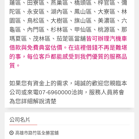
蓮區、田寮區、燕巢區、橋頭區、梓官區、彌
陀區、永安區、湖內區、鳳山區、大寮區、林
園區、鳥松區、大樹區、旗山區、美濃區、六
龜區、內門區、杉林區、甲仙區、桃源區、那
瑪夏區、茂林區、茄萣區當舖
皆可辦理汽機車
借款與免費典當估價。在這裡借錢不再是難堪
的事，每位客戶都能感受到我們優質的服務品
質。
如果您有資金上的需求，竭誠的歡迎您親臨本
公司或來電07-6960000
洽詢，服務人員將會
為您詳細解說清楚
公司名片
高雄市路竹區全勝當舖